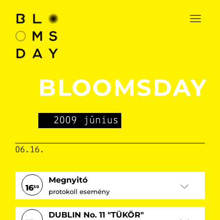
BLOOMSDAY
2009 június
06.16.
Megnyitó
16
30
protokoll esemény
DUBLIN No. 11 "TÜKÖR"
Megnyitó beszédek: