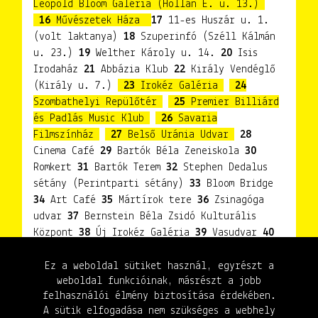
Leopold Bloom Galéria (Hollán E. u. 13.)
16
Művészetek Háza
17
11-es Huszár u. 1.
(volt laktanya)
18
Szuperinfó (Széll Kálmán
u. 23.)
19
Welther Károly u. 14.
20
Isis
Irodaház
21
Abbázia Klub
22
Király Vendéglő
(Király u. 7.)
23
Irokéz Galéria
24
Szombathelyi Repülőtér
25
Premier Billiárd
és Padlás Music Klub
26
Savaria
Filmszínház
27
Belső Uránia Udvar
28
Cinema Café
29
Bartók Béla Zeneiskola
30
Romkert
31
Bartók Terem
32
Stephen Dedalus
sétány (Perintparti sétány)
33
Bloom Bridge
34
Art Café
35
Mártírok tere
36
Zsinagóga
udvar
37
Bernstein Béla Zsidó Kulturális
Központ
38
Új Irokéz Galéria
39
Vasudvar
40
Pincegaléria (Petőfi Sándor u.)
41
Történelmi Témapark - Ferences Kert
42
Weöres
Ez a weboldal sütiket használ, egyrészt a
weboldal funkcióinak, másrészt a jobb
Sándor Színház
felhasználói élmény biztosítása érdekében.
A sütik elfogadása nem szükséges a webhely