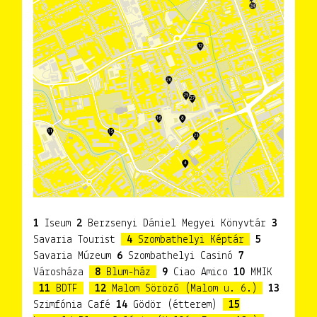
1
Iseum
2
Berzsenyi Dániel Megyei Könyvtár
3
Savaria Tourist
4
Szombathelyi Képtár
5
Savaria Múzeum
6
Szombathelyi Casinó
7
Városháza
8
Blum-ház
9
Ciao Amico
10
MMIK
11
BDTF
12
Malom Söröző (Malom u. 6.)
13
Szimfónia Café
14
Gödör (étterem)
15