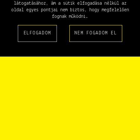
látogatásához, ám a sütik elfogadása nélkül az
1994
1995
1996
1997
1998
1999
2000
2001
2002
oldal egyes pontjai nem biztos, hogy megfelelően
2003
2004
2005
2006
2007
2008
2009
2010
2011
fognak működni.
2012
2013
2014
2015
2016
2017
2018
2019
2020
ELFOGADOM
NEM FOGADOM EL